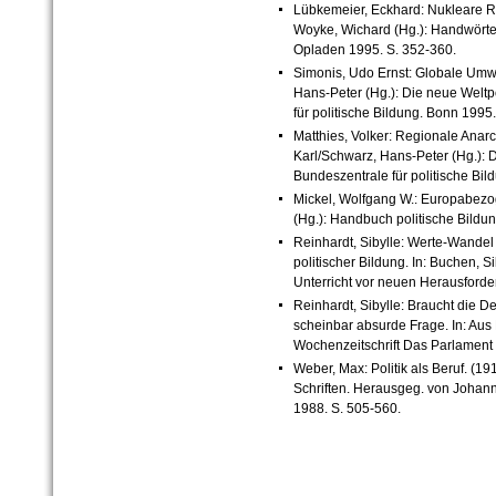
Lübkemeier, Eckhard: Nukleare Rü
Woyke, Wichard (Hg.): Handwörterbu
Opladen 1995. S. 352-360.
Simonis, Udo Ernst: Globale Umwe
Hans-Peter (Hg.): Die neue Weltpo
für politische Bildung. Bonn 1995
Matthies, Volker: Regionale Anarch
Karl/Schwarz, Hans-Peter (Hg.): D
Bundeszentrale für politische Bil
Mickel, Wolfgang W.: Europabezo
(Hg.): Handbuch politische Bildu
Reinhardt, Sibylle: Werte-Wandel
politischer Bildung. In: Buchen, S
Unterricht vor neuen Herausford
Reinhardt, Sibylle: Braucht die D
scheinbar absurde Frage. In: Aus 
Wochenzeitschrift Das Parlament 
Weber, Max: Politik als Beruf. (19
Schriften. Herausgeg. von Johann
1988. S. 505-560.