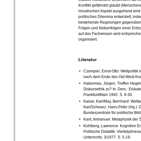
Konflikt gefährdet glaubt (Menschen
moralischen Aspekt ausgehend wird i
politisches Dilemma entwickelt, in
bestehende Regelungen gegenüberges
Folgen und Nebenfolgen einer Entsc
auf das Fachwissen wird entspreche
organisiert.
Literatur
Czempiel, Ernst-Otto: Weltpolitik
nach dem Ende des Ost-West-Konfl
Habermas, Jürgen: Treffen Hegel
Diskursethik zu? In: Ders.: Erläute
Frankfurt/Main 1992. S. 9-30.
Kaiser, Karl/May, Bernhard: Weltwi
Karl/Schwarz, Hans-Peter (Hg.): D
Bundeszentrale für politische Bil
Kant, Immanuel: Metaphysik der Si
Kohlberg, Lawrence: Kognitive En
Politische Didaktik. Vierteljahress
Unterrichts. 3/1977. S. 5-19.