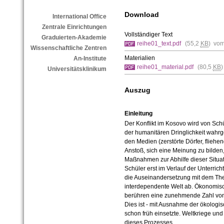
Download
International Office
Zentrale Einrichtungen
Vollständiger Text
Graduierten-Akademie
reihe01_text.pdf
(55,2
KB
) vom
Wissenschaftliche Zentren
Materialien
An-Institute
reihe01_material.pdf
(80,5
KB
)
Universitätsklinikum
Auszug
Einleitung
Der Konflikt im Kosovo wird von Sch
der humanitären Dringlichkeit wahr
den Medien (zerstörte Dörfer, fliehe
Anstoß, sich eine Meinung zu bilden,
Maßnahmen zur Abhilfe dieser Situati
Schüler erst im Verlauf der Unterrich
die Auseinandersetzung mit dem The
interdependente Welt ab. Ökonomisch
berühren eine zunehmende Zahl von I
Dies ist - mit Ausnahme der ökologi
schon früh einsetzte. Weltkriege un
dieses Prozesses.