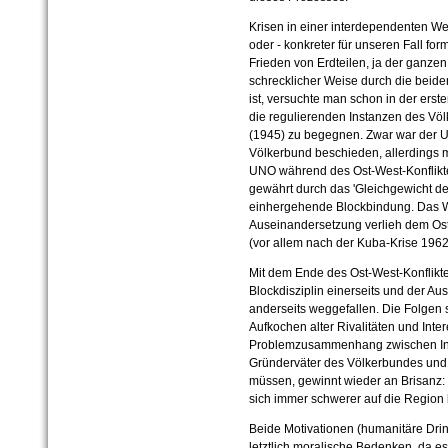
Krisen in einer interdependenten Wel
oder - konkreter für unseren Fall for
Frieden von Erdteilen, ja der ganzen 
schrecklicher Weise durch die bei
ist, versuchte man schon in der erst
die regulierenden Instanzen des Vö
(1945) zu begegnen. Zwar war der U
Völkerbund beschieden, allerdings 
UNO während des Ost-West-Konfliktes
gewährt durch das 'Gleichgewicht de
einhergehende Blockbindung. Das W
Auseinandersetzung verlieh dem Ost-
(vor allem nach der Kuba-Krise 1962
Mit dem Ende des Ost-West-Konfliktes
Blockdisziplin einerseits und der Au
anderseits weggefallen. Die Folgen 
Aufkochen alter Rivalitäten und Int
Problemzusammenhang zwischen Inte
Gründerväter des Völkerbundes und
müssen, gewinnt wieder an Brisanz: 
sich immer schwerer auf die Region
Beide Motivationen (humanitäre Drin
letztlich moralische Bedenken, da e