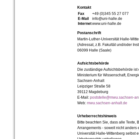
Kontakt
Fax
+49 (0)345 55 27 077
E-Mail
info@uni-halle.de
Internet
www.uni-halle.de
Postanschrift
Martin-Luther-Universität Halle-Witt
(Adressat, z.B. Fakultät und/oder Inst
06099 Halle (Saale)
Aufsichtsbehörde
Die zuständige Aufsichtsbehörde ist
Ministerium für Wissenschaft, Ener
Sachsen-Anhalt
Leipziger Straße 58
39112 Magdeburg
E-Mail:
poststelle@mwu.sachsen-anh
Web:
mwu.sachsen-anhalt.de
Urheberrechtshinweis
Bitte beachten Sie, dass alle Texte, 
Arrangements - soweit nicht anders er
Universität Halle-Wittenberg selbst 