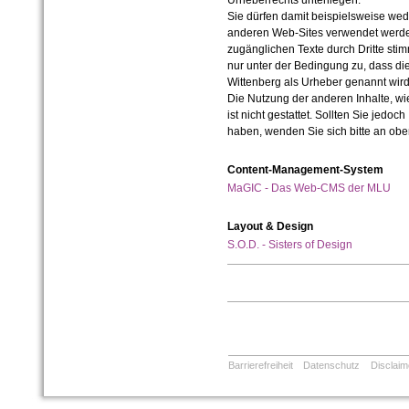
Urheberrechts unterliegen.
Sie dürfen damit beispielsweise wed
anderen Web-Sites verwendet werde
zugänglichen Texte durch Dritte sti
nur unter der Bedingung zu, dass die
Wittenberg als Urheber genannt wird
Die Nutzung der anderen Inhalte, wie
ist nicht gestattet. Sollten Sie jedo
haben, wenden Sie sich bitte an ob
Content-Management-System
MaGIC - Das Web-CMS der MLU
Layout & Design
S.O.D. - Sisters of Design
Barrierefreiheit
Datenschutz
Disclaim