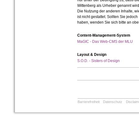
nur unter der Bedingung zu, dass die
Wittenberg als Urheber genannt wird
Die Nutzung der anderen Inhalte, wie
ist nicht gestattet. Sollten Sie jedo
haben, wenden Sie sich bitte an ob
Content-Management-System
MaGIC - Das Web-CMS der MLU
Layout & Design
S.O.D. - Sisters of Design
Barrierefreiheit
Datenschutz
Disclaim