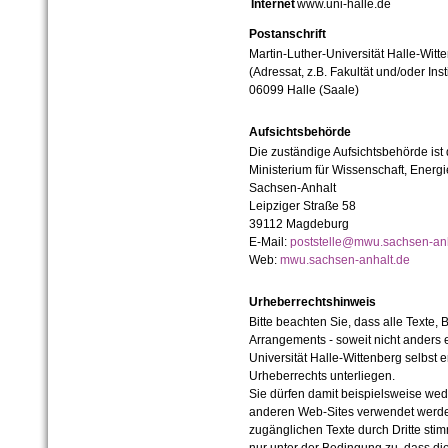
Internet
www.uni-halle.de
Postanschrift
Martin-Luther-Universität Halle-Witt
(Adressat, z.B. Fakultät und/oder Inst
06099 Halle (Saale)
Aufsichtsbehörde
Die zuständige Aufsichtsbehörde ist
Ministerium für Wissenschaft, Ener
Sachsen-Anhalt
Leipziger Straße 58
39112 Magdeburg
E-Mail:
poststelle@mwu.sachsen-anh
Web:
mwu.sachsen-anhalt.de
Urheberrechtshinweis
Bitte beachten Sie, dass alle Texte, 
Arrangements - soweit nicht anders er
Universität Halle-Wittenberg selbst 
Urheberrechts unterliegen.
Sie dürfen damit beispielsweise wed
anderen Web-Sites verwendet werde
zugänglichen Texte durch Dritte sti